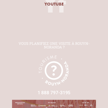
Yt
YOUTUBE
VOUS PLANIFIEZ UNE VISITE À ROUYN-
NORANDA ?
1 888 797-3195