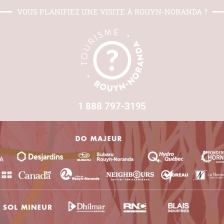
VOUS PLANIFIEZ UNE VISITE À ROUYN-NORANDA ?
1 888 797-3195