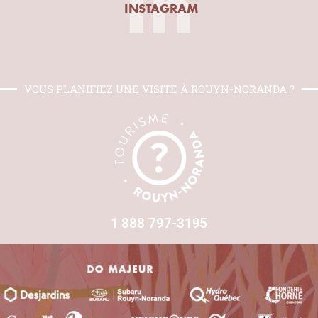
In
INSTAGRAM
VOUS PLANIFIEZ UNE VISITE À ROUYN-NORANDA ?
1 888 797-3195